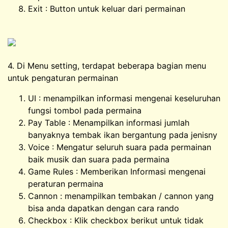
Exit : Button untuk keluar dari permainan
4. Di Menu setting, terdapat beberapa bagian menu
untuk pengaturan permainan
UI : menampilkan informasi mengenai keseluruhan
fungsi tombol pada permaina
Pay Table : Menampilkan informasi jumlah
banyaknya tembak ikan bergantung pada jenisny
Voice : Mengatur seluruh suara pada permainan
baik musik dan suara pada permaina
Game Rules : Memberikan Informasi mengenai
peraturan permaina
Cannon : menampilkan tembakan / cannon yang
bisa anda dapatkan dengan cara rando
Checkbox : Klik checkbox berikut untuk tidak