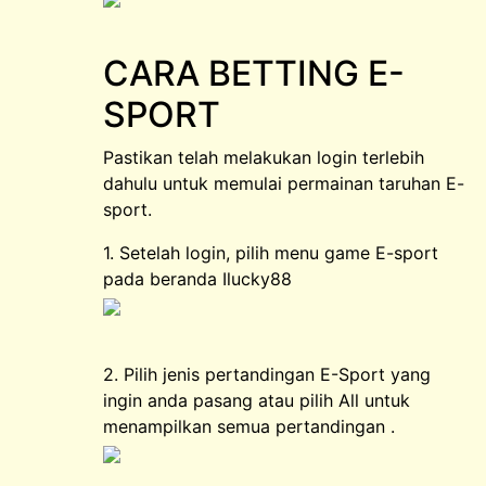
CARA BETTING E-
SPORT
Pastikan telah melakukan login terlebih
dahulu untuk memulai permainan taruhan E-
sport.
1. Setelah login, pilih menu game E-sport
pada beranda Ilucky88
2. Pilih jenis pertandingan E-Sport yang
ingin anda pasang atau pilih All untuk
menampilkan semua pertandingan .