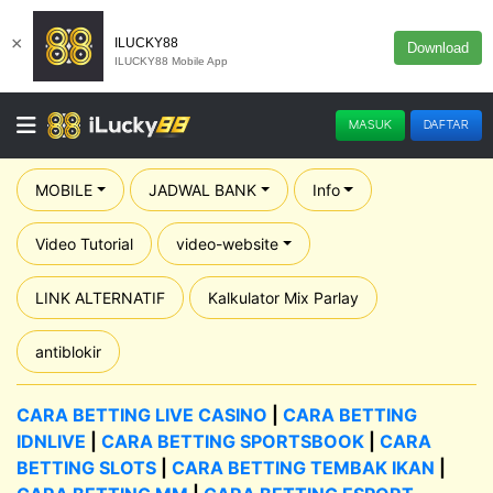
×
ILUCKY88
Download
ILUCKY88 Mobile App
MASUK
DAFTAR
MOBILE
JADWAL BANK
Info
Video Tutorial
video-website
LINK ALTERNATIF
Kalkulator Mix Parlay
antiblokir
CARA BETTING LIVE CASINO
|
CARA BETTING
IDNLIVE
|
CARA BETTING SPORTSBOOK
|
CARA
BETTING SLOTS
|
CARA BETTING TEMBAK IKAN
|