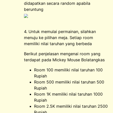
didapatkan secara random apabila
beruntung
4. Untuk memulai permainan, silahkan
menuju ke pilihan meja. Setiap room
memiliki nilai taruhan yang berbeda
Berikut penjelasan mengenai room yang
terdapat pada Mickey Mouse Bolatangkas
Room 100 memiliki nilai taruhan 100
Rupiah
Room 500 memiliki nilai taruhan 500
Rupiah
Room 1K memiliki nilai taruhan 1000
Rupiah
Room 2.5K memiliki nilai taruhan 2500
Rupiah