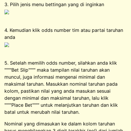
3. Pilih jenis menu bettingan yang di inginkan
4. Kemudian klik odds number tim atau partai taruhan
anda
5. Setelah memilih odds number, silahkan anda klik
""""Bet Slip"""" maka tampilan nilai taruhan akan
muncul, juga informasi mengenai minimal dan
maksimal taruhan. Masukkan nominal taruhan pada
kolom, pastikan nilai yang anda masukan sesuai
dengan minimal dan maksimal taruhan, lalu klik
""""Place Bet"""" untuk melanjutkan taruhan dan klik
batal untuk merubah nilai taruhan.
Nominal yang dimasukan ke dalam kolom taruhan
harus menghilangkan 3 digit terakhir (nol) dari jumlah