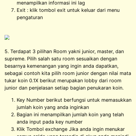
menampilkan informasi ini lag
Exit : klik tombol exit untuk keluar dari menu
pengaturan
5. Terdapat 3 pilihan Room yakni junior, master, dan
supreme. Pilih salah satu room sesuaikan dengan
besarnya kemenangan yang ingin anda dapatkan,
sebagai contoh kita pilih room junior dengan nilai mata
tukar koin 0.1X berikut merupakan lobby dari room
junior dan penjelasan setiap bagian penukaran koin.
Key Number berikut berfungsi untuk memasukkan
jumlah koin yang anda inginkan
Bagian ini menampilkan jumlah koin yang telah
anda input pada key number
Klik Tombol exchange Jika anda ingin menukar