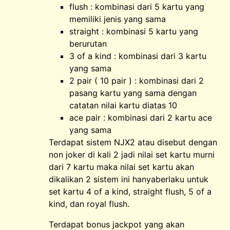
flush : kombinasi dari 5 kartu yang
memiliki jenis yang sama
straight : kombinasi 5 kartu yang
berurutan
3 of a kind : kombinasi dari 3 kartu
yang sama
2 pair ( 10 pair ) : kombinasi dari 2
pasang kartu yang sama dengan
catatan nilai kartu diatas 10
ace pair : kombinasi dari 2 kartu ace
yang sama
Terdapat sistem NJX2 atau disebut dengan
non joker di kali 2 jadi nilai set kartu murni
dari 7 kartu maka nilai set kartu akan
dikalikan 2 sistem ini hanyaberlaku untuk
set kartu 4 of a kind, straight flush, 5 of a
kind, dan royal flush.
Terdapat bonus jackpot yang akan