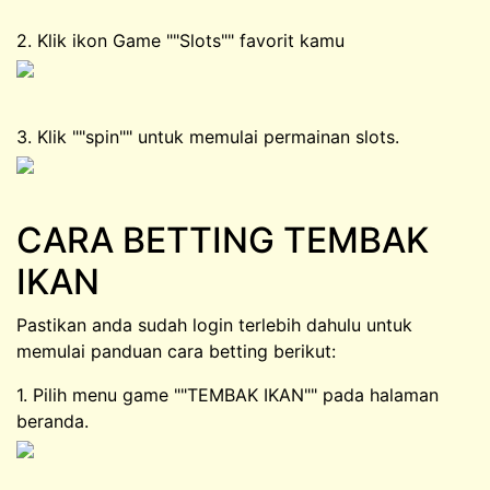
2. Klik ikon Game ""Slots"" favorit kamu
3. Klik ""spin"" untuk memulai permainan slots.
CARA BETTING TEMBAK
IKAN
Pastikan anda sudah login terlebih dahulu untuk
memulai panduan cara betting berikut:
1. Pilih menu game ""TEMBAK IKAN"" pada halaman
beranda.