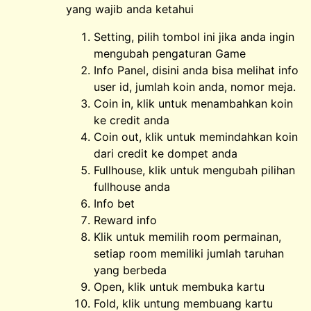
yang wajib anda ketahui
Setting, pilih tombol ini jika anda ingin
mengubah pengaturan Game
Info Panel, disini anda bisa melihat info
user id, jumlah koin anda, nomor meja.
Coin in, klik untuk menambahkan koin
ke credit anda
Coin out, klik untuk memindahkan koin
dari credit ke dompet anda
Fullhouse, klik untuk mengubah pilihan
fullhouse anda
Info bet
Reward info
Klik untuk memilih room permainan,
setiap room memiliki jumlah taruhan
yang berbeda
Open, klik untuk membuka kartu
Fold, klik untung membuang kartu