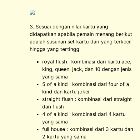
3. Sesuai dengan nilai kartu yang
didapatkan apabila pemain menang berikut
adalah susunan set kartu dari yang terkecil
hingga yang tertinggi
royal flush : kombinasi dari kartu ace,
king, queen, jack, dan 10 dengan jenis
yang sama
5 of a kind : kombinasi dari four of a
kind dan kartu joker
straight flush : kombinasi dari straight
dan flush
4 of a kind : kombinasi dari 4 kartu
yang sama
full house : kombinasi dari 3 kartu dan
2 kartu yang sama