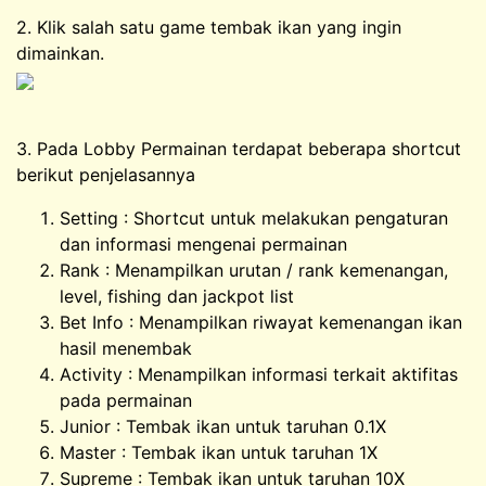
2. Klik salah satu game tembak ikan yang ingin
dimainkan.
3. Pada Lobby Permainan terdapat beberapa shortcut
berikut penjelasannya
Setting : Shortcut untuk melakukan pengaturan
dan informasi mengenai permainan
Rank : Menampilkan urutan / rank kemenangan,
level, fishing dan jackpot list
Bet Info : Menampilkan riwayat kemenangan ikan
hasil menembak
Activity : Menampilkan informasi terkait aktifitas
pada permainan
Junior : Tembak ikan untuk taruhan 0.1X
Master : Tembak ikan untuk taruhan 1X
Supreme : Tembak ikan untuk taruhan 10X