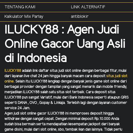
TENTANG KAMI
LINK ALTERNATIF
Kalkulator Mix Parlay
antiblokir
ILUCKY88 : Agen Judi
Online Gacor Uang Asli
di Indonesia
ILUCKY88
adalah link daftar situs judi slot online dengan berbagai fitur, mulai
dari layanan live chat 24 jam hingga banyak macam cara deposit
situs judi slot
online
. Selain itu ILUCKY88 lengkap dengan banyak jenis game slot online dari
berbagai provider dengan tampilan yang sangat menarik dan mobile friendly,
menjadikan
ILUCKY88 salah satu situs slot terbaik. Cara deposit situs
ILUCKY88 pun sangat Variatif, mulai dari Bank Indonesia seperti ataupun QRIS
seperti DANA , OVO , Gopay & Linkaja. Terlebih lagi dengan layanan customer
service 24 Jam.
Agen judi slot online gacor ILUCKY88 ini memproses deposit hingga
withdraw dengan sangat cepat. Dengan minimal deposit Rp.10.000 Anda
sudah bisa bermain serta mendapatkan kesempatan jackpot dari banyak
game disini, mulai dari slot online, sbo, tembak ikan dan lainnya. Tidak perlu