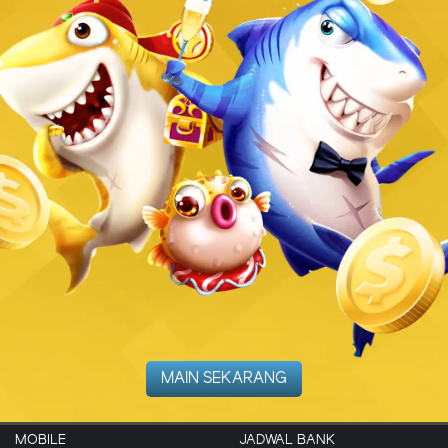
MAIN SEKARANG
MOBILE
JADWAL BANK